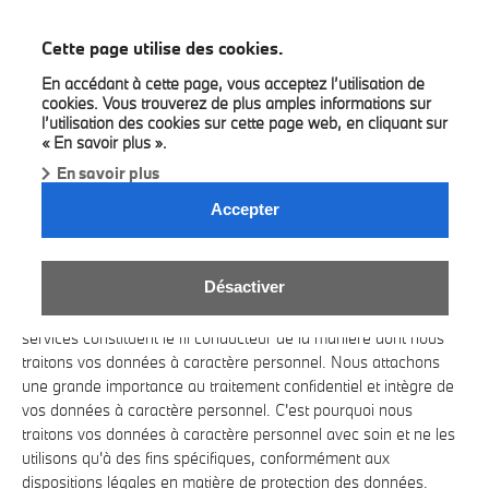
BMW Louyet
Cette page utilise des cookies.
En accédant à cette page, vous acceptez l’utilisation de
cookies. Vous trouverez de plus amples informations sur
l’utilisation des cookies sur cette page web, en cliquant sur
« En savoir plus ».
En savoir plus
PRIVACY POLICY GARAGE LOUYET
Accepter
ESCH.
INFORMATIONS SUR LA PROTECTION DES DONNÉES
BMW.
Désactiver
Les exigences élevées que vous imposez à nos produits et
services constituent le fil conducteur de la manière dont nous
traitons vos données à caractère personnel. Nous attachons
une grande importance au traitement confidentiel et intègre de
vos données à caractère personnel. C'est pourquoi nous
traitons vos données à caractère personnel avec soin et ne les
utilisons qu'à des fins spécifiques, conformément aux
dispositions légales en matière de protection des données.