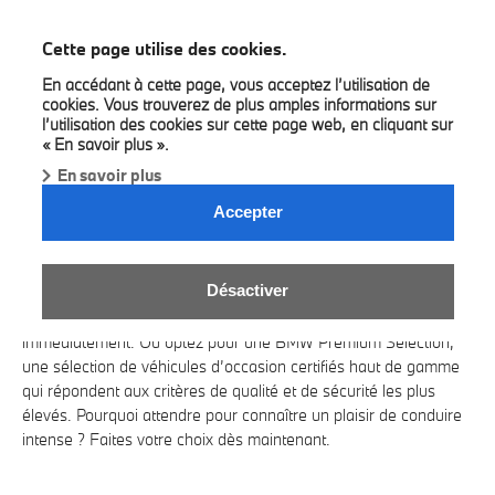
BMW Louyet
Cette page utilise des cookies.
En accédant à cette page, vous acceptez l’utilisation de
cookies. Vous trouverez de plus amples informations sur
l’utilisation des cookies sur cette page web, en cliquant sur
« En savoir plus ».
En savoir plus
C’EST LE COUP DE FOUDRE ?
Accepter
PARTEZ AVEC ELLE MAINTENANT !
Vous recherchez une nouvelle BMW disponible rapidement et
Désactiver
qui vous procure un plaisir de conduire instantané ? Faites votre
choix parmi notre large gamme de véhicules neufs disponibles
immédiatement. Ou optez pour une BMW Premium Selection,
une sélection de véhicules d’occasion certifiés haut de gamme
qui répondent aux critères de qualité et de sécurité les plus
élevés. Pourquoi attendre pour connaître un plaisir de conduire
intense ? Faites votre choix dès maintenant.