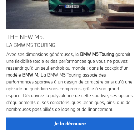
THE NEW M5.
T
LA BMW M5 TOURING.
LA
Avec ses dimensions généreuses, la
BMW M5 Touring
garantit
De
 M.
une flexibilité totale et des performances que vous ne pouvez
BM
ne
ressentir qu’à un seul endroit au monde : dans le cockpit d’un
Déc
modèle
BMW M
. La BMW M5 Touring associe des
d’é
performances sportives à un design de caractère ainsi qu’à une
nom
 8
aptitude au quotidien sans compromis grâce à son grand
ion
espace. Découvrez la polyvalence de cette sportive, ses options
d’équipements et ses caractéristiques techniques, ainsi que de
nombreuses possibilités de leasing et de financement.
es
ve
Je la découvre
ent