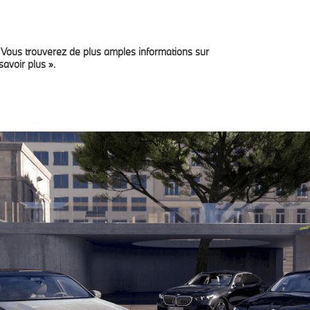
. Vous trouverez de plus amples informations sur
les
Après-Vente
Leasing Privé
Estimation véhic
savoir plus ».