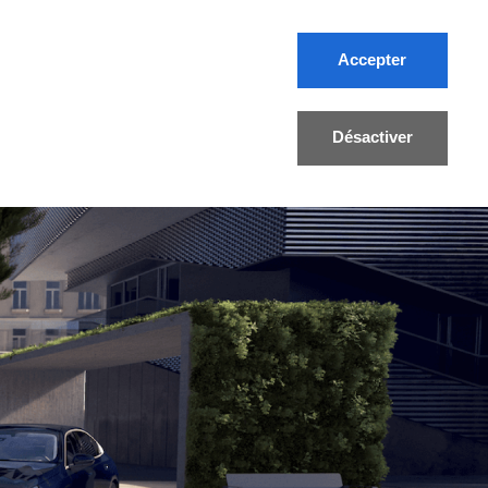
Accepter
ule
News
Jobs
Contact
FR/DE
Désactiver