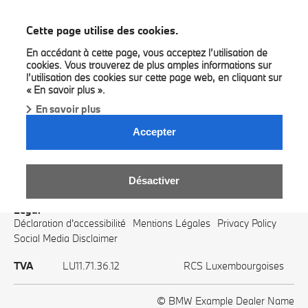
BMW Example Dealer Name
Cette page utilise des cookies.
En accédant à cette page, vous acceptez l’utilisation de
cookies. Vous trouverez de plus amples informations sur
l’utilisation des cookies sur cette page web, en cliquant sur
« En savoir plus ».
En savoir plus
Accepter
Contact
Contactez-nous
Demander un essai
Rendez-vous en ligne
Visit us on
Désactiver
Legal
Déclaration d'accessibilité
Mentions Légales
Privacy Policy
Social Media Disclaimer
TVA
LU11.71.36.12
RCS Luxembourgoises
© BMW Example Dealer Name